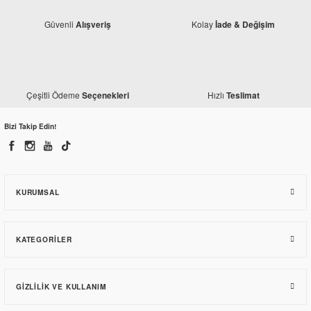
Güvenli
Kolay
Alışveriş
İade & Değişim
Honda
Honda
Honda Dio 110 Akü Kapağı
Honda Dio 110 Plaka Lambası
Çeşitli Ödeme
Hızlı
Seçenekleri
Teslimat
238,03 TL
461,10 TL
Bizi Takip Edin!
KURUMSAL
KATEGORILER
GIZLILIK VE KULLANIM
Honda
Honda Dio 110 Debriyaj Kapağı
Honda