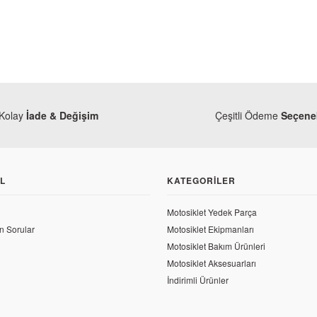
Kolay
İade & Değişim
Çeşitli Ödeme
Seçenek
L
KATEGORILER
Motosiklet Yedek Parça
n Sorular
Motosiklet Ekipmanları
Motosiklet Bakım Ürünleri
 L Ön Dişli Kontro Pulu
Motosiklet Aksesuarları
Honda
İndirimli Ürünler
Honda CRF 250 L Orjinal Yağ Boşal