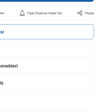
Fiyatı Düşünce Haber Ver
Paylaş
si
çenekleri
iz