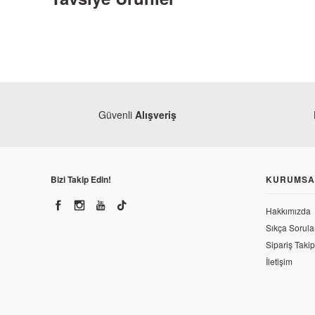
Güvenli
Alışveriş
Bizi Takip Edin!
KURUMSA
Honda
Hakkımızda
Honda CRF 250 L Yağ Süzgeci
Sıkça Sorula
Honda
Sipariş Takip
Honda CRF 250
227,10 TL
İletişim
66,78 TL