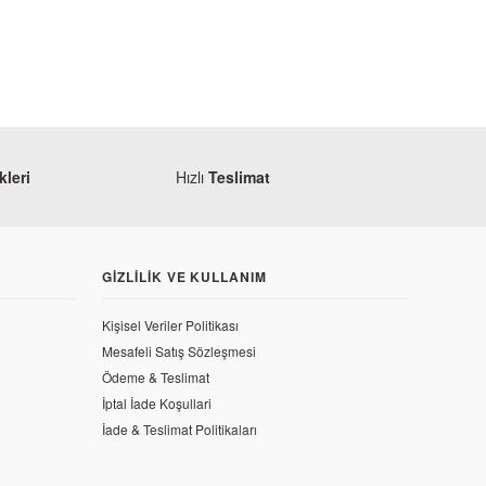
leri
Hızlı
Teslimat
GIZLILIK VE KULLANIM
Honda
Kişisel Veriler Politikası
Honda CRF 250 L Ön Dişli Kapağı
Mesafeli Satış Sözleşmesi
Ödeme & Teslimat
İptal İade Koşullari
665,05 TL
İade & Teslimat Politikaları
tma Tapası