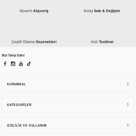
Güvenli
Kolay
Alışveriş
İade & Değişim
Çeşitli Ödeme
Hızlı
Seçenekleri
Teslimat
Bizi Takip Edin!
Honda
Honda CRF 250 Rally Orjinal Arka Fren Balatası
1.320,30 TL
KURUMSAL
KATEGORILER
GIZLILIK VE KULLANIM