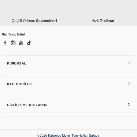
Çeşitli Ödeme
Hızlı
Seçenekleri
Teslimat
Bizi Takip Edin!
Honda
Honda CRF 250 Rally Orjinal Arka Fren Balatası
1.320,30 TL
KURUMSAL
KATEGORILER
GIZLILIK VE KULLANIM
©2026 Kalyoncu Motor. Tüm Hakları Saklıdır.