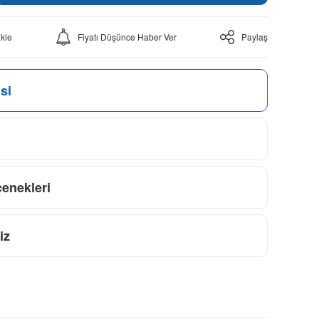
Fiyatı Düşünce Haber Ver
Paylaş
si
çenekleri
iz