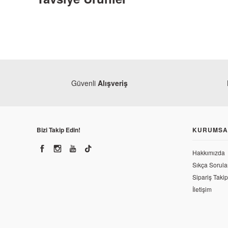
Güvenli
Alışveriş
Bizi Takip Edin!
KURUMSA
Honda
Honda
Hakkımızda
Honda CRF 250 L Yağ Pompası
Honda CRF 2
Sıkça Sorula
Sipariş Takip
4.106,00 TL
24.389,62 
İletişim