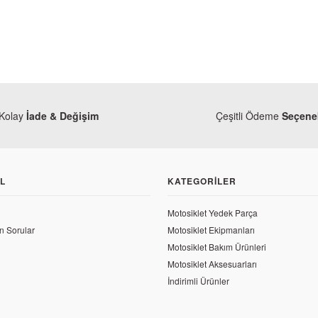
Kolay
İade & Değişim
Çeşitli Ödeme
Seçenek
L
KATEGORILER
Motosiklet Yedek Parça
50 L Krank Komple
n Sorular
Motosiklet Ekipmanları
Motosiklet Bakım Ürünleri
Honda
TL
Motosiklet Aksesuarları
Honda CRF 250 L Orjinal Yağ Pompa Dişl
İndirimli Ürünler
525,80 TL