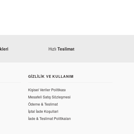
leri
Hızlı
Teslimat
GIZLILIK VE KULLANIM
Honda
Kişisel Veriler Politikası
Honda CRF 250 L Yağ Süzgeci
Mesafeli Satış Sözleşmesi
Ödeme & Teslimat
227,10 TL
İptal İade Koşullari
isi
İade & Teslimat Politikaları