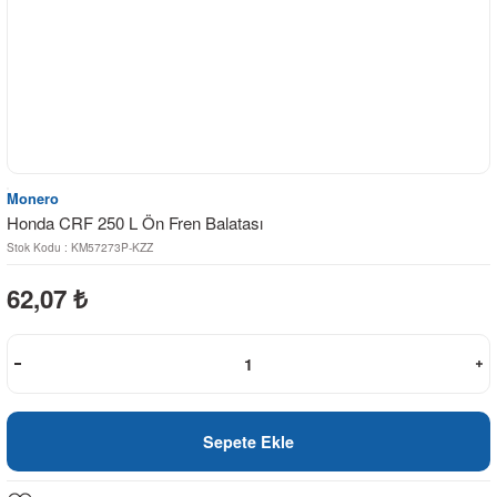
Monero
Honda CRF 250 L Ön Fren Balatası
Stok Kodu : KM57273P-KZZ
62,07
₺
Sepete Ekle