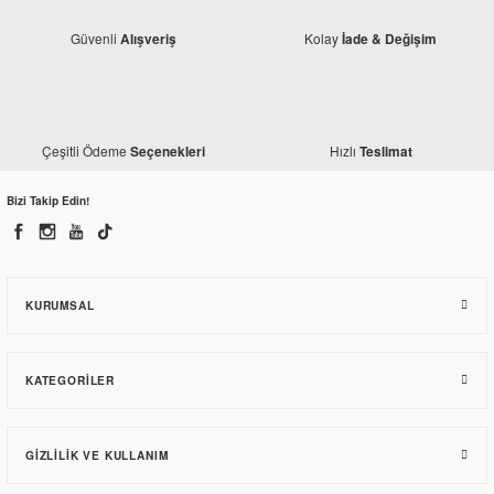
Güvenli
Kolay
Alışveriş
İade & Değişim
Honda
Honda
Honda CRF 250 L Yağ Pompası
Çeşitli Ödeme
Hızlı
Seçenekleri
Honda CRF 250 L Krank Komple
Teslimat
Bizi Takip Edin!
4.106,00 TL
24.389,62 TL
KURUMSAL
KATEGORILER
GIZLILIK VE KULLANIM
Honda
Honda CRF 250 L Yağ Süzgeci