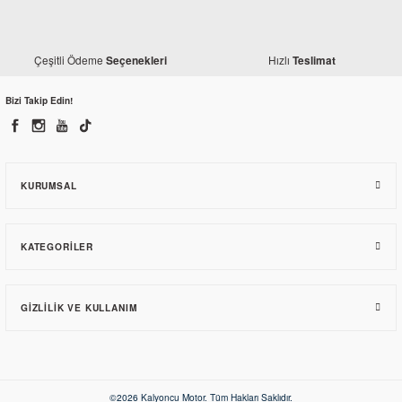
Honda
Honda CBR 125 Yağ Pompası
Honda
Çeşitli Ödeme
Hızlı
Seçenekleri
Teslimat
Honda CBR 125 Sol Arka Tutamak
3.323,06 TL
Bizi Takip Edin!
1.950,30 TL
KURUMSAL
KATEGORILER
GIZLILIK VE KULLANIM
Honda
Honda CBR 125 Radyatör Üst Kapak
©2026 Kalyoncu Motor. Tüm Hakları Saklıdır.