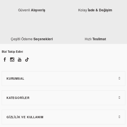
Güvenli
Kolay
Alışveriş
İade & Değişim
Honda
Honda
Çeşitli Ödeme
Hızlı
Seçenekleri
Teslimat
Honda CBR 125 Sol Arka Tutamak
Honda CBR 125 Sağ Arka Tutamak
Bizi Takip Edin!
1.950,30 TL
1.741,16 TL
KURUMSAL
KATEGORILER
GIZLILIK VE KULLANIM
Honda