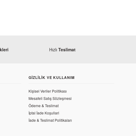
leri
Hızlı
Teslimat
GIZLILIK VE KULLANIM
Kişisel Veriler Politikası
Mesafeli Satış Sözleşmesi
 Arka Tutamak
Ödeme & Teslimat
İptal İade Koşullari
İade & Teslimat Politikaları