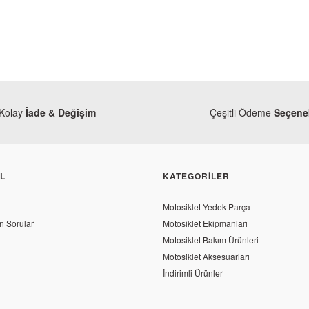
Kolay
İade & Değişim
Çeşitli Ödeme
Seçenek
L
KATEGORILER
Motosiklet Yedek Parça
Honda
n Sorular
Motosiklet Ekipmanları
Honda CBR 125 Sağ
Honda
Motosiklet Bakım Ürünleri
Honda CBR 125 R Egzoz Muhafaza Sacı
Motosiklet Aksesuarları
1.741,16 TL
İndirimli Ürünler
2.681,10 TL