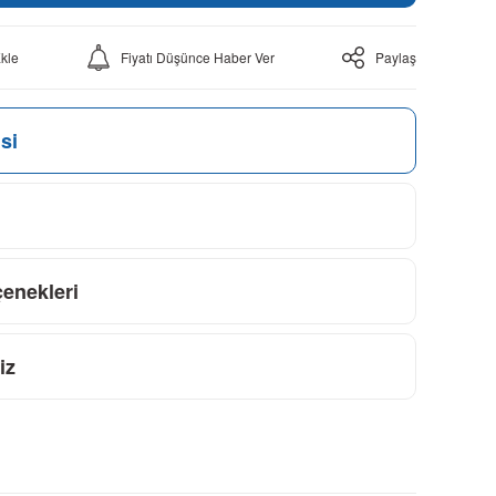
Fiyatı Düşünce Haber Ver
Paylaş
si
çenekleri
iz