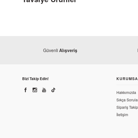
Güvenli
Alışveriş
Bizi Takip Edin!
KURUMSA
Hakkımızda
Sıkça Sorula
Sipariş Takip
MotoSticker54
İletişim
Honda CBR 125 Sticker Set Asphalt Monster
2.569,37 TL