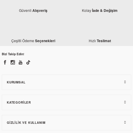
Güvenli
Kolay
Alışveriş
İade & Değişim
Çeşitli Ödeme
Hızlı
Seçenekleri
Teslimat
Honda
Honda CBF 150 Orjinal Debriyaj Sacı
Bizi Takip Edin!
141,90 TL
KURUMSAL
KATEGORILER
TÜKENDİ
GIZLILIK VE KULLANIM