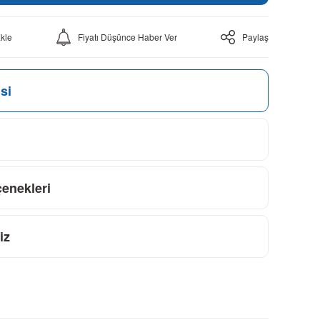
Fiyatı Düşünce Haber Ver
Paylaş
si
çenekleri
iz