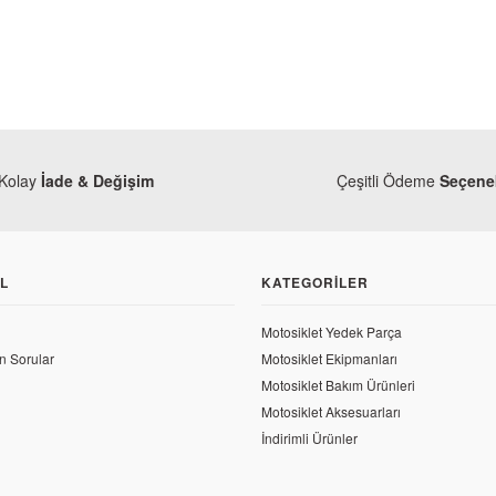
TÜKENDİ
Kolay
İade & Değişim
Çeşitli Ödeme
Seçenek
TÜKENDİ
L
KATEGORILER
CBF 150 Kilometre Teli
Motosiklet Yedek Parça
n Sorular
Motosiklet Ekipmanları
Honda
Motosiklet Bakım Ürünleri
 TL
Honda CBF 150 Orjinal Silindir Üst C
Motosiklet Aksesuarları
İndirimli Ürünler
235,38 TL