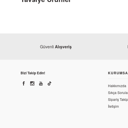
Güvenli
Alışveriş
Bizi Takip Edin!
KURUMSA
Monero
Honda 
Hakkımızda
Sıkça Sorula
Honda
Sipariş Takip
Honda CBF 150 Egzantrik Mili (Orjinal)
62,47
İletişim
2.646,30 TL