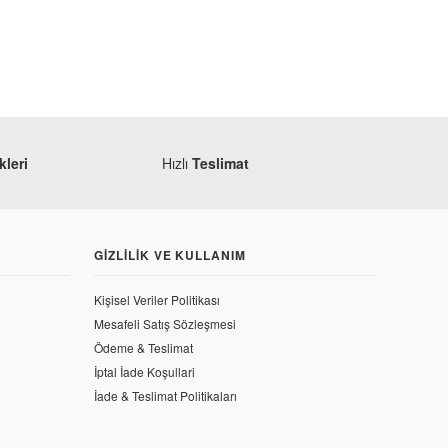
TÜKENDİ
leri
Hızlı
Teslimat
Honda
GIZLILIK VE KULLANIM
Honda CBF 150 Plaka Işığı
Kişisel Veriler Politikası
Mesafeli Satış Sözleşmesi
471,00 TL
Ödeme & Teslimat
onta
İptal İade Koşullari
İade & Teslimat Politikaları