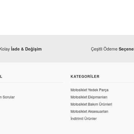
TÜKENDİ
Kolay
İade & Değişim
Çeşitli Ödeme
Seçenek
TÜKENDİ
L
KATEGORILER
CBF 150 Kilometre Teli
Motosiklet Yedek Parça
n Sorular
Motosiklet Ekipmanları
Honda
Motosiklet Bakım Ürünleri
 TL
Honda CBF 150 Orjinal Silindir Üst C
Motosiklet Aksesuarları
İndirimli Ürünler
235,38 TL