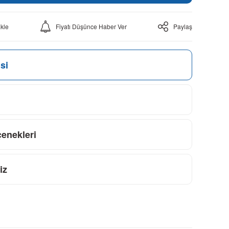
Fiyatı Düşünce Haber Ver
Paylaş
si
çenekleri
iz