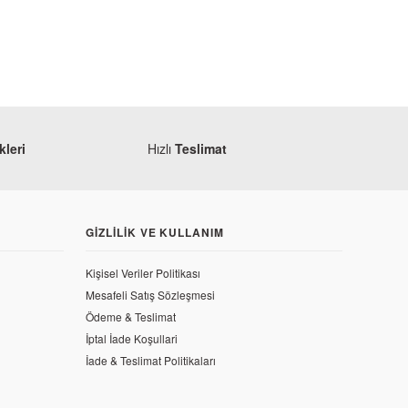
TÜKENDİ
leri
Hızlı
Teslimat
Honda
GIZLILIK VE KULLANIM
Honda CBF 150 Plaka Işığı
Kişisel Veriler Politikası
Mesafeli Satış Sözleşmesi
471,00 TL
Ödeme & Teslimat
onta
İptal İade Koşullari
İade & Teslimat Politikaları