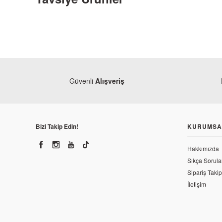
Güvenli
Alışveriş
Bizi Takip Edin!
KURUMSA
Monero
Honda 
Hakkımızda
Sıkça Sorula
Honda
Sipariş Takip
Honda CBF 150 Egzantrik Mili (Orjinal)
62,47
İletişim
2.646,30 TL