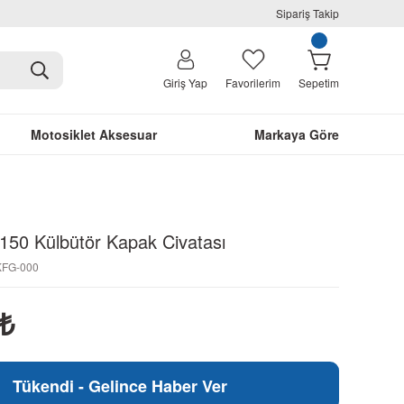
Sipariş Takip
Giriş Yap
Favorilerim
Sepetim
Motosiklet Aksesuar
Markaya Göre
50 Külbütör Kapak Civatası
-KFG-000
₺
Tükendi - Gelince Haber Ver