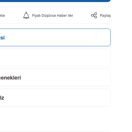
Fiyatı Düşünce Haber Ver
Paylaş
si
çenekleri
iz