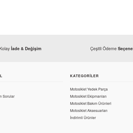
Kolay
İade & Değişim
Çeşitli Ödeme
Seçenek
L
KATEGORILER
Motosiklet Yedek Parça
n Sorular
Motosiklet Ekipmanları
Motosiklet Bakım Ürünleri
Bajaj
Motosiklet Aksesuarları
Bajaj Pul
İndirimli Ürünler
63,32 T