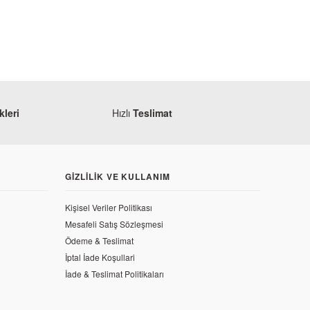
leri
Hızlı
Teslimat
GIZLILIK VE KULLANIM
Kişisel Veriler Politikası
Mesafeli Satış Sözleşmesi
Ödeme & Teslimat
İptal İade Koşullari
sar 200 RS Ön Dişli Keçesi 25*37*6
İade & Teslimat Politikaları
L