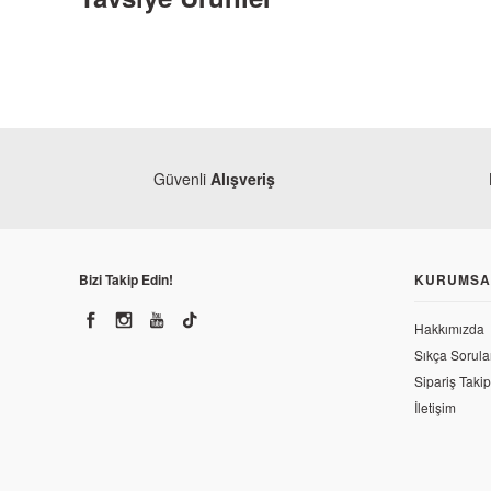
Güvenli
Alışveriş
Bizi Takip Edin!
KURUMSA
Hakkımızda
Bajaj
Sıkça Sorula
Bajaj Pulsar 200 RS Sağ Far (Uzun)
Sipariş Takip
İletişim
4.362,10 TL