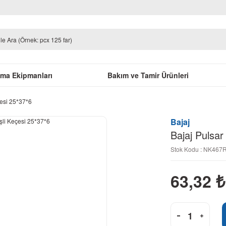
uma Ekipmanları
Bakım ve Tamir Ürünleri
çesi 25*37*6
Bajaj
Bajaj Pulsar
Stok Kodu : NK467
63,32
₺