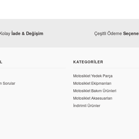
Kolay
İade & Değişim
Çeşitli Ödeme
Seçenek
L
KATEGORILER
Motosiklet Yedek Parça
n Sorular
Motosiklet Ekipmanları
Motosiklet Bakım Ürünleri
Motosiklet Aksesuarları
İndirimli Ürünler