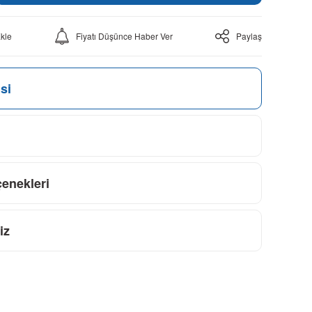
Fiyatı Düşünce Haber Ver
Paylaş
si
çenekleri
iz