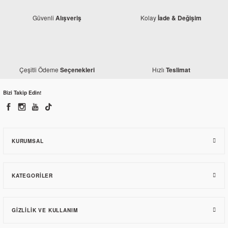
Güvenli
Kolay
Alışveriş
İade & Değişim
Yamaha
Yamaha YBR 125 Yağ Pompası
Çeşitli Ödeme
Hızlı
Seçenekleri
Teslimat
Bizi Takip Edin!
226,99 TL
KURUMSAL
KATEGORILER
GIZLILIK VE KULLANIM