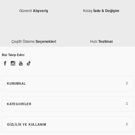
Güvenli
Kolay
Alışveriş
İade & Değişim
Yamaha
Yamaha
Yamaha YBR 125 15 T Ön Dişli
Çeşitli Ödeme
Hızlı
Seçenekleri
Teslimat
Yamaha YBR 125 Arka Dişli Flanşı
40,72 TL
Bizi Takip Edin!
270,81 TL
KURUMSAL
KATEGORILER
GIZLILIK VE KULLANIM
Yamaha
Yamaha YBR 125 Conta Seti