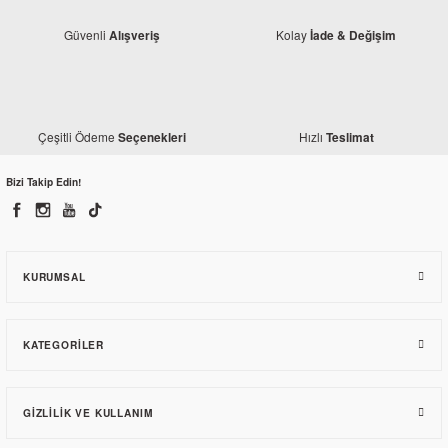
Güvenli
Kolay
Alışveriş
İade & Değişim
Yamaha
Yamaha
Yamaha YBR 125 15 T Ön Dişli
Çeşitli Ödeme
Hızlı
Seçenekleri
Teslimat
Yamaha YBR 125 Arka Dişli Flanşı
40,72 TL
Bizi Takip Edin!
270,81 TL
KURUMSAL
KATEGORILER
GIZLILIK VE KULLANIM
Yamaha
Yamaha YBR 125 Conta Seti