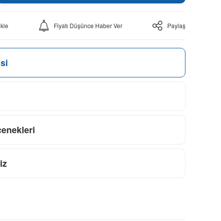
Fiyatı Düşünce Haber Ver
Paylaş
si
çenekleri
iz