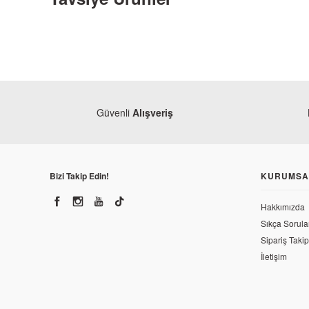
Güvenli
Alışveriş
Bizi Takip Edin!
KURUMSA
Hakkımızda
Sıkça Sorula
Sipariş Takip
İletişim
Yamaha
Yamaha MT25 Külbütör Kapak Contası (Orjinal)