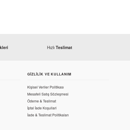
leri
Hızlı
Teslimat
GIZLILIK VE KULLANIM
Yamaha
Kişisel Veriler Politikası
Yamaha MT 25 Alt Sakal Siyah
Mesafeli Satış Sözleşmesi
pağı (Orjinal)
Ödeme & Teslimat
2.641,50 TL
İptal İade Koşullari
İade & Teslimat Politikaları