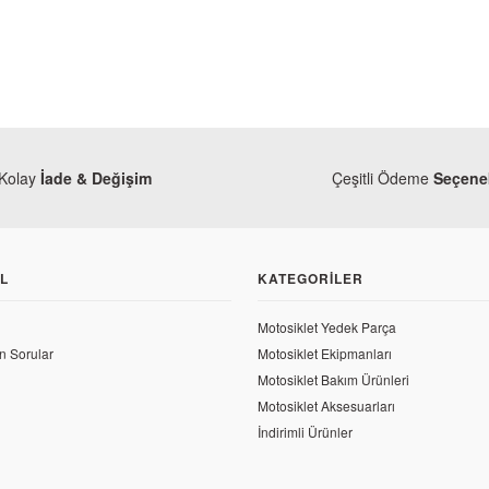
Kolay
İade & Değişim
Çeşitli Ödeme
Seçenek
L
KATEGORILER
Motosiklet Yedek Parça
Yamaha
Yamaha
n Sorular
Motosiklet Ekipmanları
Yamaha MT25 Vites Pedalı (Orjinal)
Yamaha MT25 Statör Ka
Motosiklet Bakım Ürünleri
Motosiklet Aksesuarları
1.802,70 TL
İndirimli Ürünler
2.173,82 TL