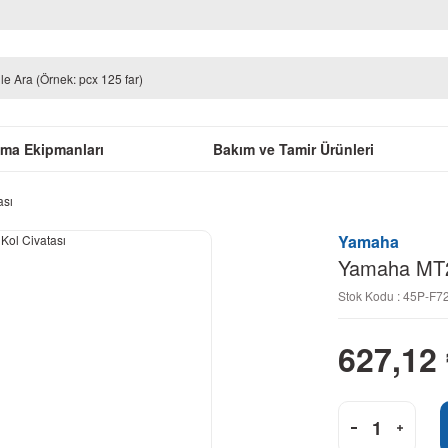
uma Ekipmanları
Bakım ve Tamir Ürünleri
ası
Yamaha
Yamaha MT25
Stok Kodu : 45P-F7
627,12