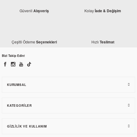
Güvenli
Kolay
Alışveriş
İade & Değişim
Çeşitli Ödeme
Hızlı
Seçenekleri
Teslimat
Yamaha
Bizi Takip Edin!
Yamaha Yzf R25 Silindir Alt Conta (Orjinal)
455,40 TL
KURUMSAL
KATEGORILER
GIZLILIK VE KULLANIM