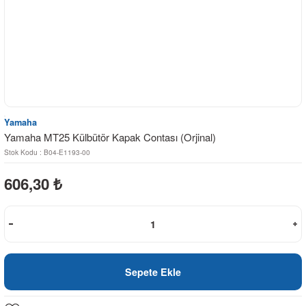
Yamaha
Yamaha MT25 Külbütör Kapak Contası (Orjinal)
Stok Kodu : B04-E1193-00
606,30
₺
Sepete Ekle