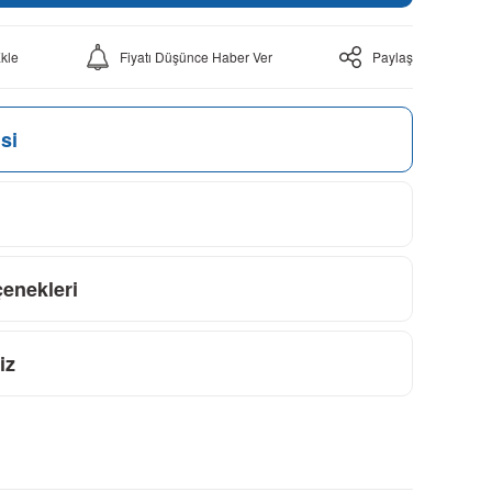
Fiyatı Düşünce Haber Ver
Paylaş
si
çenekleri
iz