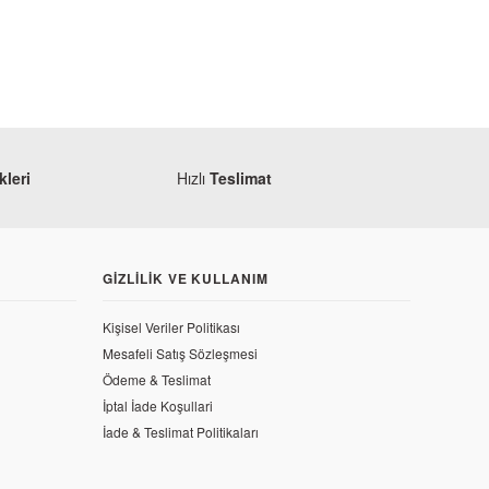
leri
Hızlı
Teslimat
GIZLILIK VE KULLANIM
Kişisel Veriler Politikası
Mesafeli Satış Sözleşmesi
Ödeme & Teslimat
on (2014-2018)
İptal İade Koşullari
İade & Teslimat Politikaları