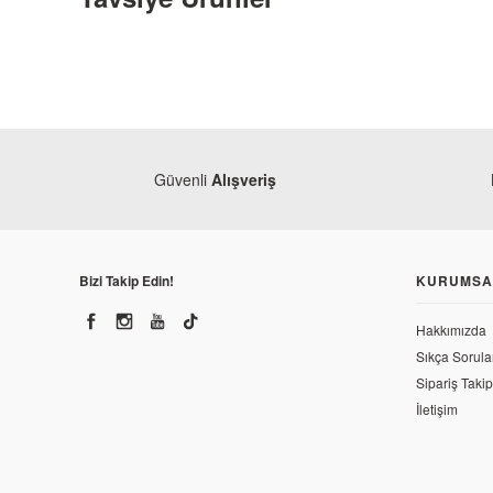
Güvenli
Alışveriş
Bizi Takip Edin!
KURUMSA
Hakkımızda
Sıkça Sorula
Ya
Sipariş Takip
Ya
Yamaha
İletişim
Yamaha Yzf R25 Silindir Alt Conta (Orjinal)
43
455,40 TL