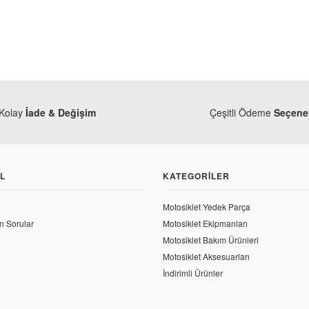
Kolay
İade & Değişim
Çeşitli Ödeme
Seçenek
L
KATEGORILER
Motosiklet Yedek Parça
n Sorular
Motosiklet Ekipmanları
maha
Yamaha
Motosiklet Bakım Ürünleri
maha Yzf R25 Orjinal Emme Subabı
Yamaha Yzf R25 Sol Gid
Motosiklet Aksesuarları
İndirimli Ürünler
7,10 TL
1.914,88 TL