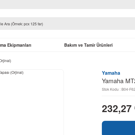
uma Ekipmanları
Bakım ve Tamir Ürünleri
rjinal)
Yamaha
Yamaha MT25
Stok Kodu : B04-F6
232,27