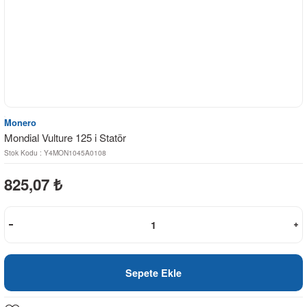
Monero
Mondial Vulture 125 i Statör
Stok Kodu : Y4MON1045A0108
825,07
₺
Sepete Ekle