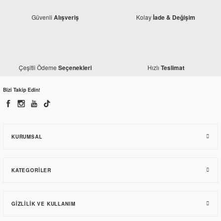
Güvenli
Kolay
Alışveriş
İade & Değişim
Çeşitli Ödeme
Hızlı
Seçenekleri
Teslimat
Mondial
Mondial Vulture 125 i Sol Ön Basamak
Bizi Takip Edin!
817,49 TL
KURUMSAL
KATEGORILER
GIZLILIK VE KULLANIM