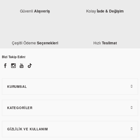
Güvenli
Kolay
Alışveriş
İade & Değişim
Çeşitli Ödeme
Hızlı
Seçenekleri
Teslimat
Mondial
Mondial Vulture 125 i Sol Arka Basamak
Bizi Takip Edin!
560,29 TL
KURUMSAL
KATEGORILER
GIZLILIK VE KULLANIM