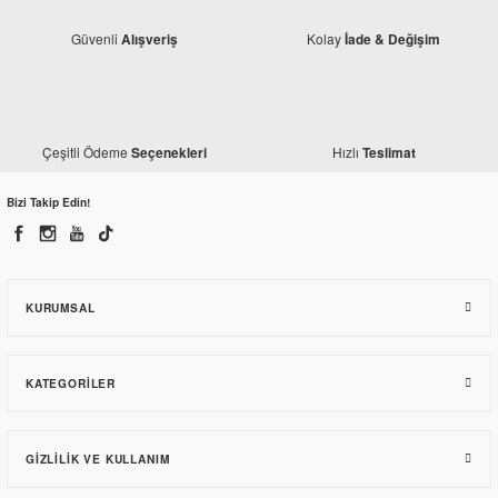
Güvenli
Kolay
Alışveriş
İade & Değişim
Çeşitli Ödeme
Hızlı
Seçenekleri
Teslimat
Mondial
Mondial Vulture 125 i Sağ Ön Amortisör
Bizi Takip Edin!
2.525,63 TL
KURUMSAL
KATEGORILER
GIZLILIK VE KULLANIM