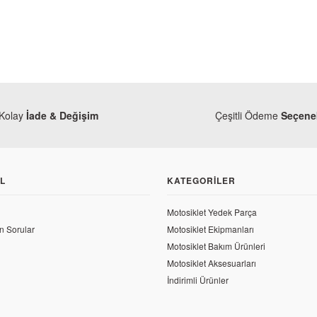
Kolay
İade & Değişim
Çeşitli Ödeme
Seçenek
L
KATEGORILER
Motosiklet Yedek Parça
Mondial
n Sorular
Motosiklet Ekipmanları
Mondial Vulture 125 i Subap Takımı
Motosiklet Bakım Ürünleri
e 125 i Sağ Ön Amortisör
Motosiklet Aksesuarları
191,80 TL
İndirimli Ürünler