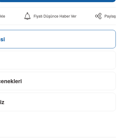
Fiyatı Düşünce Haber Ver
Paylaş
si
çenekleri
iz