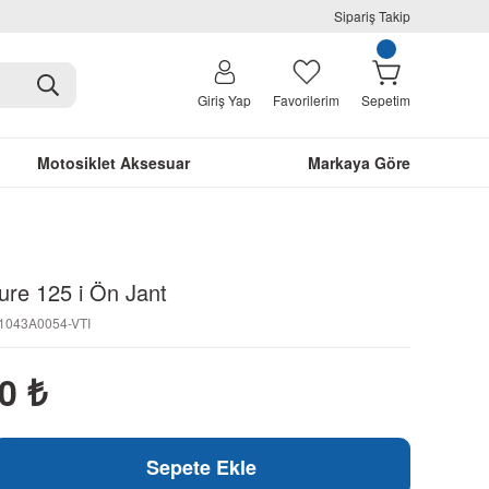
Sipariş Takip
Giriş Yap
Favorilerim
Sepetim
Motosiklet Aksesuar
Markaya Göre
ure 125 i Ön Jant
1043A0054-VTI
90
₺
Sepete Ekle