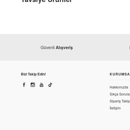
Güvenli
Alışveriş
Bizi Takip Edin!
KURUMSA
Mondial
Mondial Vulture 125 i Ön Maşa
Hakkımızda
Sıkça Sorula
Mondial
Sipariş Takip
Mondial Vultur
784,18 TL
İletişim
2.525,63 TL