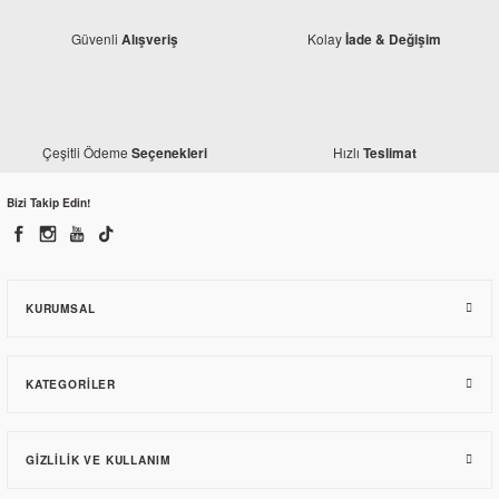
TÜKENDİ
Güvenli
Kolay
Alışveriş
İade & Değişim
Kuba
Kuba Valentino 50 Yan Sehpa
Kuba
Çeşitli Ödeme
Hızlı
Seçenekleri
Teslimat
Kuba Valentino 50 Ön Panel Beyaz
170,78 TL
Bizi Takip Edin!
1.029,97 TL
KURUMSAL
TÜKENDİ
KATEGORILER
GIZLILIK VE KULLANIM
Kuba