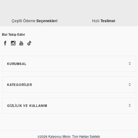
Kuba
Kuba Valentino 50 Yan Sehpa
Kuba
Çeşitli Ödeme
Hızlı
Seçenekleri
Teslimat
Kuba Valentino 50 Ön Panel Beyaz
170,78 TL
Bizi Takip Edin!
1.029,97 TL
KURUMSAL
KATEGORILER
GIZLILIK VE KULLANIM
©2026 Kalyoncu Motor. Tüm Hakları Saklıdır.