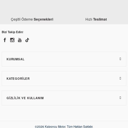
Kuba
Kuba Valentino 50 Yan Sehpa
Çeşitli Ödeme
Hızlı
Seçenekleri
Teslimat
170,78 TL
Bizi Takip Edin!
KURUMSAL
KATEGORILER
GIZLILIK VE KULLANIM
©2026 Kalyoncu Motor. Tüm Hakları Saklıdır.