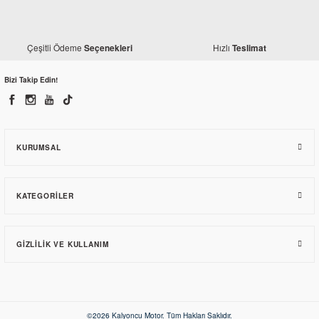
Honda
Honda Dio 110 Arka Amortisör
Çeşitli Ödeme
Hızlı
Seçenekleri
Teslimat
4.022,90 TL
Bizi Takip Edin!
KURUMSAL
KATEGORILER
GIZLILIK VE KULLANIM
Anlaş
©2026 Kalyoncu Motor. Tüm Hakları Saklıdır.