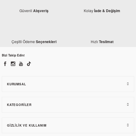
Güvenli
Kolay
Alışveriş
İade & Değişim
Honda
Honda CBR 250 R Yağ Süzgeci
Çeşitli Ödeme
Hızlı
Seçenekleri
Teslimat
Bizi Takip Edin!
227,10 TL
KURUMSAL
KATEGORILER
GIZLILIK VE KULLANIM