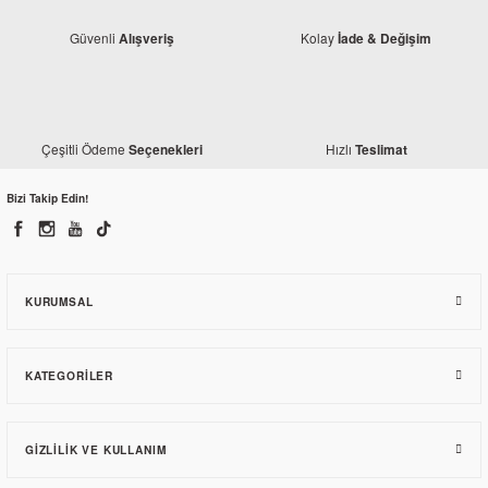
Güvenli
Kolay
Alışveriş
İade & Değişim
Honda
Honda CBR 250 R Yağ Süzgeci
Çeşitli Ödeme
Hızlı
Seçenekleri
Teslimat
Bizi Takip Edin!
227,10 TL
KURUMSAL
KATEGORILER
GIZLILIK VE KULLANIM