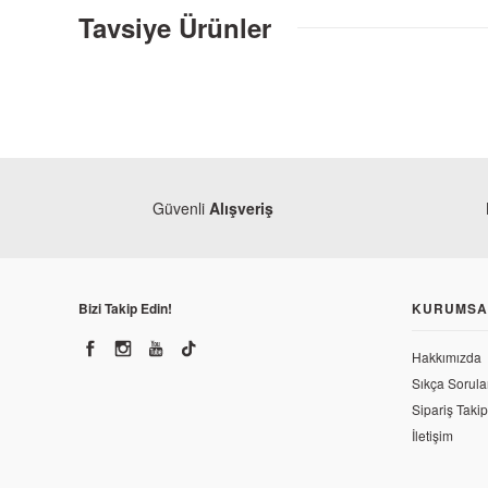
Tavsiye Ürünler
Güvenli
Alışveriş
Bizi Takip Edin!
KURUMSA
Hakkımızda
Honda
Honda
Sıkça Sorula
Honda 
Honda CBR 250 R Ön Çamurluk HRC
Sipariş Takip
İletişim
4.020,
2.220,30 TL