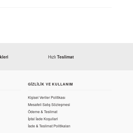
leri
Hızlı
Teslimat
GIZLILIK VE KULLANIM
Kişisel Veriler Politikası
Mesafeli Satış Sözleşmesi
astiği
Ödeme & Teslimat
İptal İade Koşullari
İade & Teslimat Politikaları