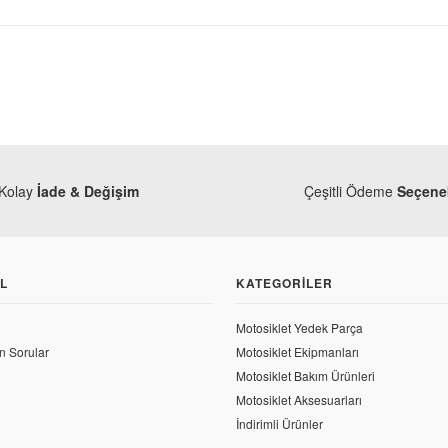
Kolay
İade & Değişim
Çeşitli Ödeme
Seçenek
L
KATEGORILER
Motosiklet Yedek Parça
Honda
n Sorular
Motosiklet Ekipmanları
CBR 250 R Kafa Grenajı HRC
Honda CBR 250 R Vites Pedal L
Motosiklet Bakım Ürünleri
Motosiklet Aksesuarları
18 TL
İndirimli Ürünler
56,42 TL