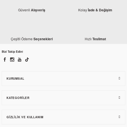
Güvenli
Kolay
Alışveriş
İade & Değişim
Çeşitli Ödeme
Hızlı
Seçenekleri
Teslimat
Honda
Honda CBR 250 R Ön Çamurluk HRC
Bizi Takip Edin!
2.220,30 TL
KURUMSAL
KATEGORILER
GIZLILIK VE KULLANIM