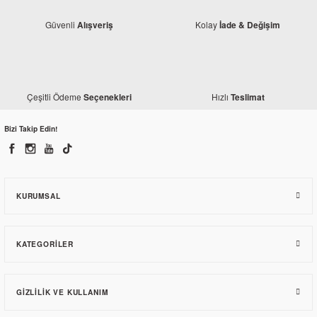
Güvenli
Kolay
Alışveriş
İade & Değişim
Çeşitli Ödeme
Hızlı
Seçenekleri
Teslimat
Honda
Honda CBR 125 Sağ Grenaj Orta Parça
Bizi Takip Edin!
858,30 TL
KURUMSAL
KATEGORILER
GIZLILIK VE KULLANIM