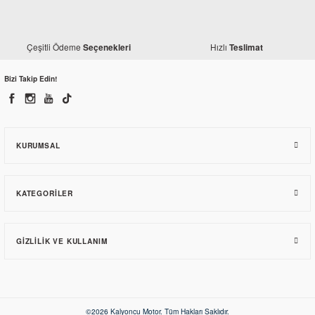
Çeşitli Ödeme
Hızlı
Seçenekleri
Teslimat
Honda
Honda CBR 125 Gösterge Tabla Civatası
Bizi Takip Edin!
77,10 TL
KURUMSAL
KATEGORILER
GIZLILIK VE KULLANIM
Honda
Honda CBR 125 Sağ Grenaj Beyaz
©2026 Kalyoncu Motor. Tüm Hakları Saklıdır.