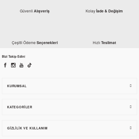
Güvenli
Kolay
Alışveriş
İade & Değişim
Honda
Honda
Honda Activa S Korna Düğmesi
Çeşitli Ödeme
Hızlı
Seçenekleri
Teslimat
Honda Activa S Selektör Düğmesi
Bizi Takip Edin!
19,15 TL
14,63 TL
KURUMSAL
KATEGORILER
GIZLILIK VE KULLANIM
Honda
Honda Activa S Ön Fren Diski