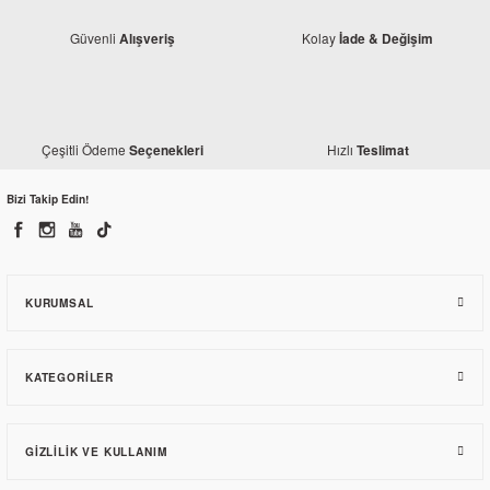
Güvenli
Kolay
Alışveriş
İade & Değişim
Monero
Honda Activa S Arka Jant
Çeşitli Ödeme
Hızlı
Seçenekleri
Teslimat
1.438,03 TL
Mondial
Bizi Takip Edin!
Honda Activa S NGK İridyum Buji CR9EIX
762,00 TL
KURUMSAL
KATEGORILER
GIZLILIK VE KULLANIM