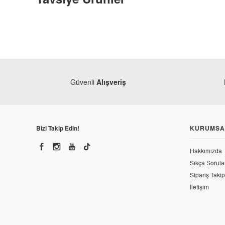
TÜKENDİ
Güvenli
Alışveriş
Monero
Bizi Takip Edin!
KURUMSA
Honda
Honda Activa S Arka Jant
Honda Activa S Elci
Hakkımızda
1.438,03 TL
Sıkça Sorula
110,50 TL
Sipariş Takip
İletişim