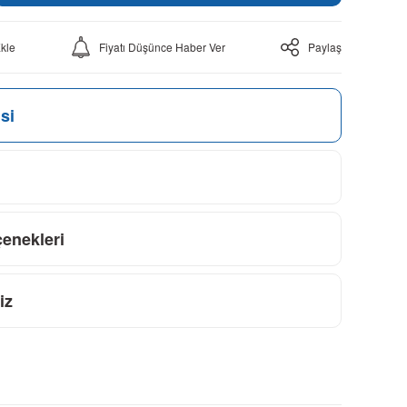
Fiyatı Düşünce Haber Ver
Paylaş
si
çenekleri
iz