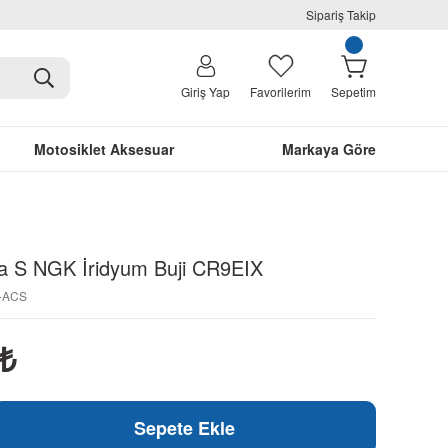
Sipariş Takip
Giriş Yap
Favorilerim
Sepetim
Motosiklet Aksesuar
Markaya Göre
a S NGK İridyum Buji CR9EIX
X-ACS
₺
Sepete Ekle