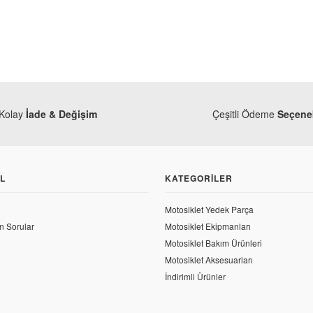
Kolay
İade & Değişim
Çeşitli Ödeme
Seçenek
L
KATEGORILER
k Takımı
Motosiklet Yedek Parça
n Sorular
Motosiklet Ekipmanları
Motosiklet Bakım Ürünleri
Motosiklet Aksesuarları
İndirimli Ürünler