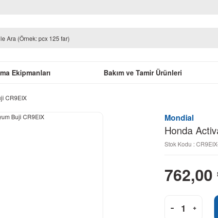
uma Ekipmanları
Bakım ve Tamir Ürünleri
uji CR9EIX
Mondial
Honda Activ
Stok Kodu : CR9EI
762,00