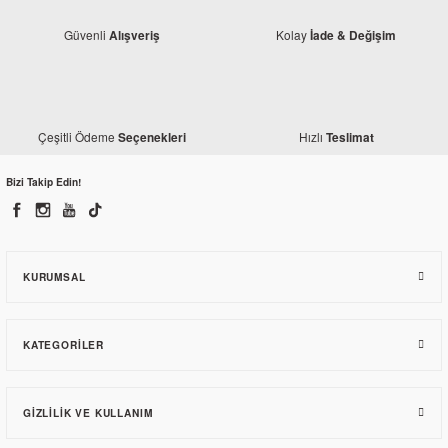
Güvenli
Kolay
Alışveriş
İade & Değişim
Bajaj
Çeşitli Ödeme
Hızlı
Seçenekleri
Teslimat
Bajaj Pulsar RS 200 Sol Kumanda
Bizi Takip Edin!
1.765,47 TL
KURUMSAL
KATEGORILER
GIZLILIK VE KULLANIM