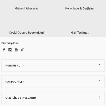
Güvenli
Kolay
Alışveriş
İade & Değişim
Çeşitli Ödeme
Hızlı
Seçenekleri
Teslimat
Bajaj
Bizi Takip Edin!
Bajaj Pulsar RS 200 Jant Şeridi Siyah-Gri
326,20 TL
KURUMSAL
KATEGORILER
GIZLILIK VE KULLANIM