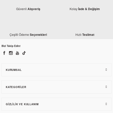
Güvenli
Kolay
Alışveriş
İade & Değişim
Çeşitli Ödeme
Hızlı
Seçenekleri
Teslimat
Kaly
Bizi Takip Edin!
Bajaj Pulsar 200 NS Fileli Comfort Sele Kılıfı
478,78 TL
KURUMSAL
KATEGORILER
GIZLILIK VE KULLANIM