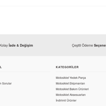
Kolay
İade & Değişim
Çeşitli Ödeme
Seçenek
L
KATEGORILER
Motosiklet Yedek Parça
n Sorular
Motosiklet Ekipmanları
Motosiklet Bakım Ürünleri
Motosiklet Aksesuarları
İndirimli Ürünler