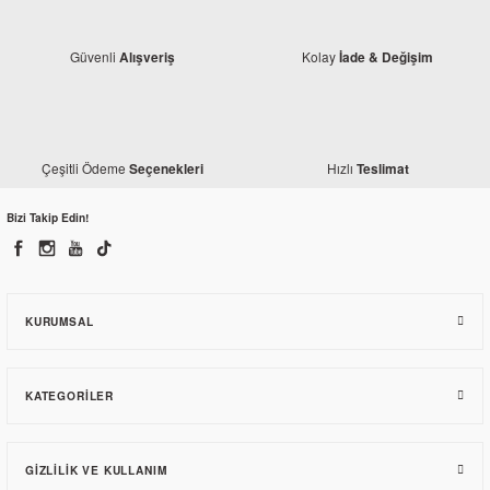
Güvenli
Kolay
Alışveriş
İade & Değişim
Çeşitli Ödeme
Hızlı
Seçenekleri
Teslimat
Bajaj
Bizi Takip Edin!
Bajaj Pulsar RS 200 Jant Şeridi Siyah-Gri
326,20 TL
KURUMSAL
KATEGORILER
GIZLILIK VE KULLANIM