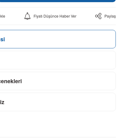
Fiyatı Düşünce Haber Ver
Paylaş
si
çenekleri
iz