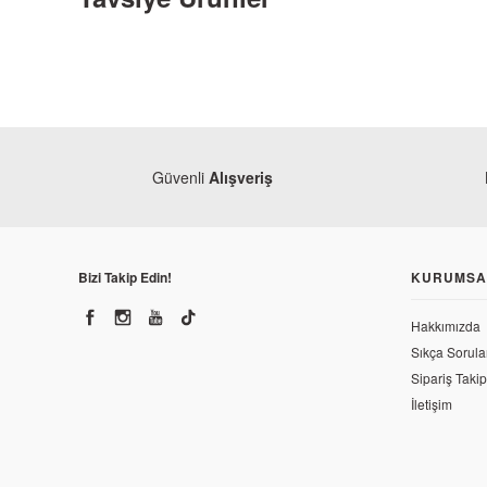
Güvenli
Alışveriş
Bizi Takip Edin!
KURUMSA
Hakkımızda
Sıkça Sorula
Bajaj
Sipariş Takip
Bajaj Pulsar 200 RS Arka Tutacak Tapası
İletişim
102,30 TL
Bajaj