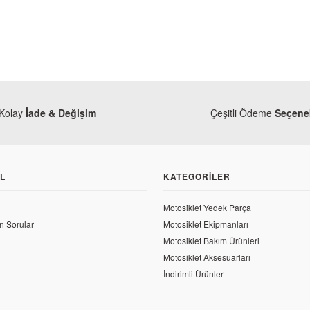
Kolay
İade & Değişim
Çeşitli Ödeme
Seçenek
L
KATEGORILER
Motosiklet Yedek Parça
n Sorular
Motosiklet Ekipmanları
Motosiklet Bakım Ürünleri
Motosiklet Aksesuarları
İndirimli Ürünler
Bajaj