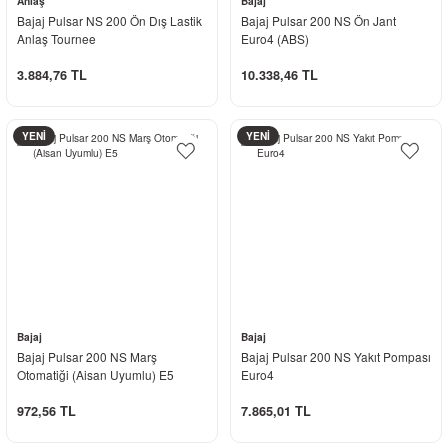
Anlaş
Bajaj
Bajaj Pulsar NS 200 Ön Dış Lastik
Bajaj Pulsar 200 NS Ön Jant
Anlaş Tournee
Euro4 (ABS)
3.884,76 TL
10.338,46 TL
YENİ
YENİ
Bajaj
Bajaj
Bajaj Pulsar 200 NS Marş
Bajaj Pulsar 200 NS Yakıt Pompası
Otomatiği (Aisan Uyumlu) E5
Euro4
972,56 TL
7.865,01 TL