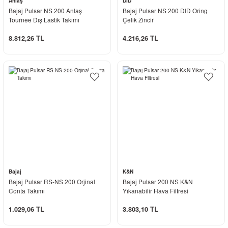
Anlaş
DID
daha güzel koşullara gelmesini sağlamaktadır. Bununla beraber kullanımı
Bajaj Pulsar NS 200 Anlaş
Bajaj Pulsar NS 200 DID Oring
avantajı veren ve güven inşa eden ürün seçeneklerimiz yine bu
Tournee Dış Lastik Takımı
Çelik Zincir
sayfalardan karşınıza gelmeye devam ediyor. Çok çeşitli ürün kategorimiz
içerisinde su pompa rotoru ve şanzıman contası güvenli ulaşım ve
8.812,26 TL
4.216,26 TL
performans artırıcı çözüm için büyük önem taşıyor.
Bajaj Pulsar 200 NS Yedek Parça Fiyatları
Firma olarak internet üzerinden güvenli alışverişin uğurlu adresi olduk ve
bu çalışmalarımız günden güne hızlanmaya devam ediyor. Kampanyalarla
desteklediğimiz ürün fiyatları kolay alışveriş noktasında tüm
müşterilerimize yeterli avantajı sağlamaktadır.
Bajaj Pulsar 200 NS yedek
parça
seçenekleri buradan en uygun fiyatlarla beraber iade ve değişim
garantili olarak adresinize ulaşmaktadır.
Müşterisine güven veren ve onların kendini emniyette hissetmesini
sağlayan ticari anlayışımız, gelişmemizdeki önemli etkenlerden biri olarak
Bajaj
K&N
dikkat çekiyor. Ürün kalitesi konusunda hiçbir endişeniz olmamalıdır. Her
Bajaj Pulsar RS-NS 200 Orjinal
Bajaj Pulsar 200 NS K&N
zaman orijinal seçeneklerden yana tavır aldık ve çevrimiçi alışveriş
Conta Takımı
Yıkanabilir Hava Filtresi
konusunda size bu geniş imkânları sunmaya devam ediyoruz.
1.029,06 TL
3.803,10 TL