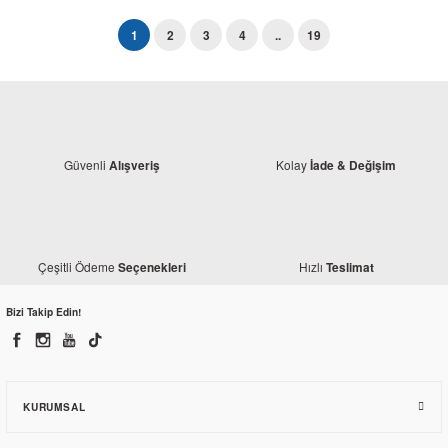
1
2
3
4
..
19
Güvenli
Kolay
Alışveriş
İade & Değişim
Çeşitli Ödeme
Hızlı
Seçenekleri
Teslimat
Bizi Takip Edin!
KURUMSAL