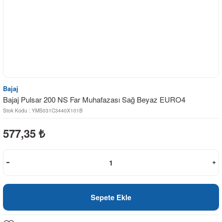
Bajaj
Bajaj Pulsar 200 NS Far Muhafazası Sağ Beyaz EURO4
Stok Kodu : YMS031C3440X101B
577,35
₺
Sepete Ekle