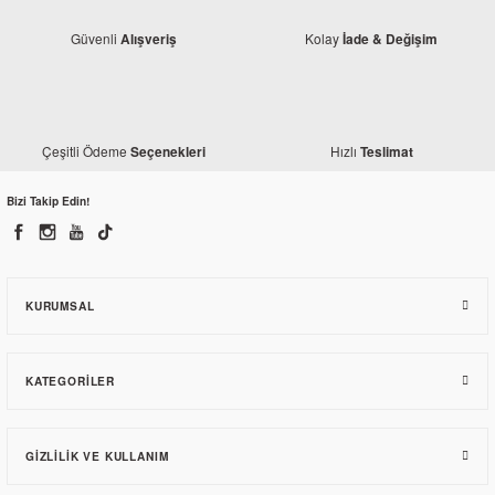
Güvenli
Kolay
Alışveriş
İade & Değişim
Çeşitli Ödeme
Hızlı
Seçenekleri
Teslimat
Bajaj
Bajaj Pulsar 150 NS Karbüratör Manifold
Bizi Takip Edin!
215,64 TL
KURUMSAL
KATEGORILER
GIZLILIK VE KULLANIM