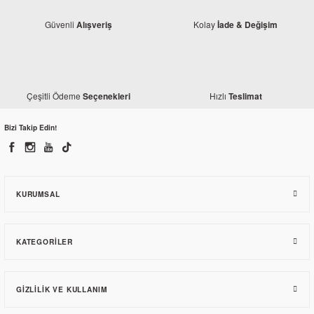
Güvenli
Kolay
Alışveriş
İade & Değişim
BOSS
BOSS
KTM Duke 200 Ön Fren Balatası
KTM Duke 390 Ön Fren Balatası
Çeşitli Ödeme
Hızlı
Seçenekleri
Teslimat
Bizi Takip Edin!
333,00 TL
333,00 TL
KURUMSAL
TÜKENDİ
TÜKENDİ
KATEGORILER
GIZLILIK VE KULLANIM
Monero
Monero