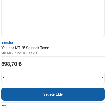
Yamaha
Yamaha MT 25 Salıncak Tapası
Stok Kodu : 1WD-F135F-00-B04
698,70
₺
Sepete Ekle