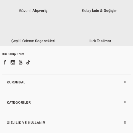
Güvenli
Kolay
Alışveriş
İade & Değişim
Yamaha
Yamaha
Yamaha MT 25 Krank Balansörü
Yamaha MT 25 Emme Manifoldu
Çeşitli Ödeme
Hızlı
Seçenekleri
Teslimat
Bizi Takip Edin!
2.499,37 TL
1.196,70 TL
KURUMSAL
KATEGORILER
GIZLILIK VE KULLANIM
Yamaha
Yamaha MT 25 Üst Yağ Tapası