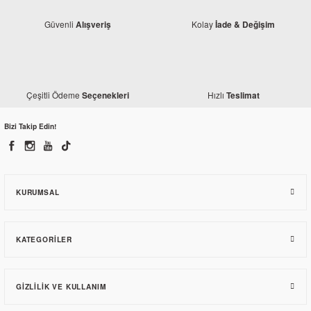
Güvenli
Kolay
Alışveriş
İade & Değişim
Yamaha
Yamaha MT 25 Debriyaj Tası
Çeşitli Ödeme
Hızlı
Seçenekleri
Teslimat
Yamaha
Yamaha MT 25 Gaz Kelebek Gövdesi
6.075,00 TL
Bizi Takip Edin!
13.782,30 TL
KURUMSAL
KATEGORILER
GIZLILIK VE KULLANIM
Yamaha