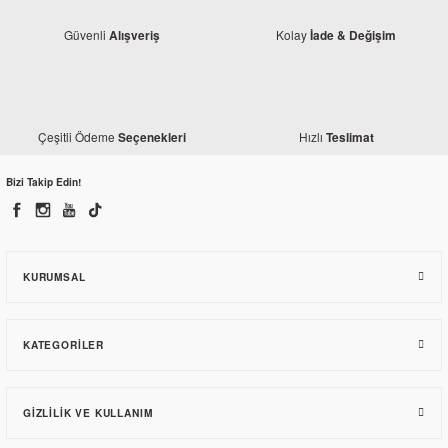
Güvenli
Kolay
Alışveriş
İade & Değişim
Çeşitli Ödeme
Hızlı
Seçenekleri
Teslimat
Bizi Takip Edin!
Mondial
Mondial Revival 50 Ön Çamurluk Ön Parça (Beyaz)
KURUMSAL
674,40 TL
KATEGORILER
GIZLILIK VE KULLANIM