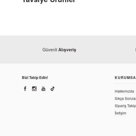
Güvenli
Alışveriş
Bizi Takip Edin!
KURUMSA
Mondial
Hakkımızda
Mondial Revival 50 Ön Sol Sinyal
Mondial
Sıkça Sorula
Mondial Revi
Sipariş Takip
180,78 TL
İletişim
580,86 TL