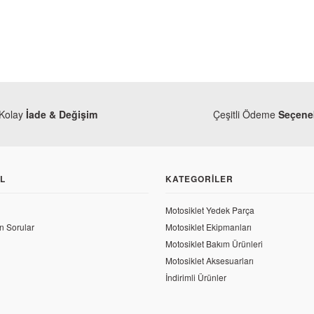
Kolay
İade & Değişim
Çeşitli Ödeme
Seçenek
L
KATEGORILER
Motosiklet Yedek Parça
n Sorular
Motosiklet Ekipmanları
Mondial
val 50 Kilometre Tablası
Mondial Revival 50 Ayaklık Ana Gö
Motosiklet Bakım Ürünleri
Motosiklet Aksesuarları
İndirimli Ürünler
823,50 TL