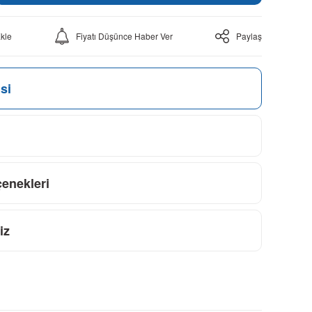
Fiyatı Düşünce Haber Ver
Paylaş
si
çenekleri
iz