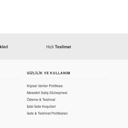
leri
Hızlı
Teslimat
GIZLILIK VE KULLANIM
Mondial
Kişisel Veriler Politikası
Mondial Revival 50 Ön İç Panel
Mesafeli Satış Sözleşmesi
vde
Ödeme & Teslimat
863,19 TL
İptal İade Koşullari
İade & Teslimat Politikaları